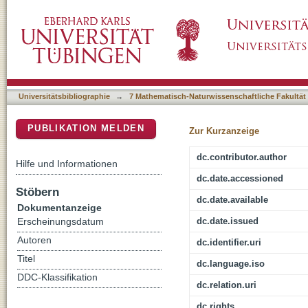
Einfluss von Mikrobiota auf Faktoren der int
DSpace Repositorium (Manakin basiert)
Universitätsbibliographie
→
7 Mathematisch-Naturwissenschaftliche Fakultät
PUBLIKATION MELDEN
Zur Kurzanzeige
dc.contributor.author
Hilfe und Informationen
dc.date.accessioned
Stöbern
dc.date.available
Dokumentanzeige
dc.date.issued
Erscheinungsdatum
Autoren
dc.identifier.uri
Titel
dc.language.iso
DDC-Klassifikation
dc.relation.uri
dc.rights