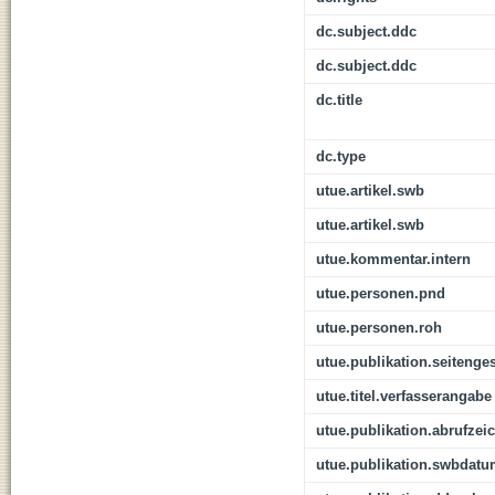
dc.subject.ddc
dc.subject.ddc
dc.title
dc.type
utue.artikel.swb
utue.artikel.swb
utue.kommentar.intern
utue.personen.pnd
utue.personen.roh
utue.publikation.seitenge
utue.titel.verfasserangabe
utue.publikation.abrufzei
utue.publikation.swbdat