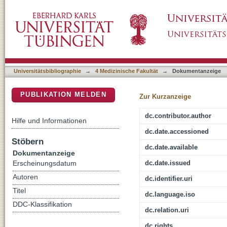
Possible role of estrogen receptor-alpha in 
DSpace Repositorium (Manakin basiert)
membrane component-1 in human breast canc
Universitätsbibliographie
→
4 Medizinische Fakultät
→
Dokumentanzeige
PUBLIKATION MELDEN
Zur Kurzanzeige
dc.contributor.author
Hilfe und Informationen
dc.date.accessioned
Stöbern
dc.date.available
Dokumentanzeige
dc.date.issued
Erscheinungsdatum
Autoren
dc.identifier.uri
Titel
dc.language.iso
DDC-Klassifikation
dc.relation.uri
dc.rights