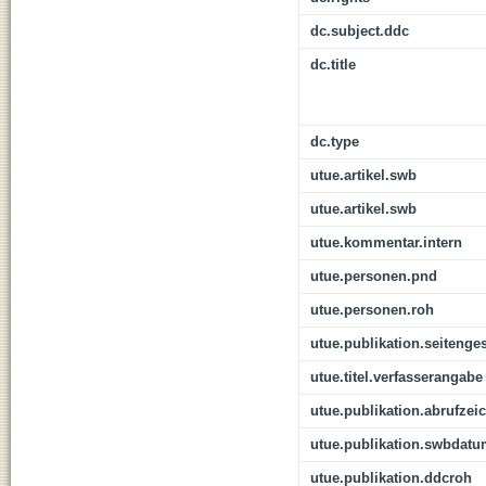
dc.subject.ddc
dc.title
dc.type
utue.artikel.swb
utue.artikel.swb
utue.kommentar.intern
utue.personen.pnd
utue.personen.roh
utue.publikation.seitenge
utue.titel.verfasserangabe
utue.publikation.abrufzei
utue.publikation.swbdat
utue.publikation.ddcroh