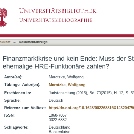
n Ende: Muss der Staat nochmals für ehemali
asiert)
akultät
→
Dokumentanzeige
Finanzmarktkrise und kein Ende: Muss der St
ehemalige HRE-Funktionäre zahlen?
Autor(en):
Marotzke, Wolfgang
Tübinger Autor(en):
Marotzke, Wolfgang
Erschienen in:
Juristenzeitung (2015), Bd. 70(2015), H. 12, S. 
Sprache:
Deutsch
Referenz zum Volltext:
http://dx.doi.org/10.1628/002268815X1432047
ISSN:
1868-7067
0022-6882
Schlagworte:
Deutschland
Bankenkrise