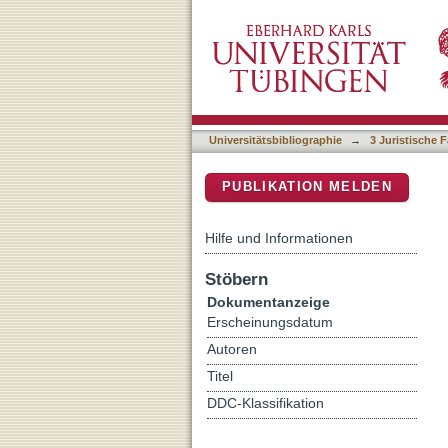
Finanzmarktkrise und kei
DSpace Repositorium (Manakin b
zahlen?
Universitätsbibliographie
→
3 Juristische F
PUBLIKATION MELDEN
Hilfe und Informationen
Stöbern
Dokumentanzeige
Erscheinungsdatum
Autoren
Titel
DDC-Klassifikation