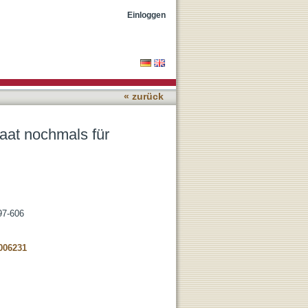
ge HRE-Funktionäre
Einloggen
« zurück
aat nochmals für
597-606
5006231