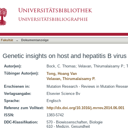
nd hepatitis B virus in liver diseases
asiert)
 Fakultät
→
Dokumentanzeige
Genetic insights on host and hepatitis B virus 
Autor(en):
Bock, C. Thomas
;
Velavan, Thirumalaisamy P.
;
Tübinger Autor(en):
Tong, Hoang Van
Velavan, Thirumalaisamy P.
Erschienen in:
Mutation Research - Reviews in Mutation Researc
Verlagsangabe:
Elsevier Science Bv
Sprache:
Englisch
Referenz zum Volltext:
http://dx.doi.org/10.1016/j.mrrev.2014.06.001
ISSN:
1383-5742
DDC-Klassifikation:
570 - Biowissenschaften, Biologie
610 - Medizin, Gesundheit