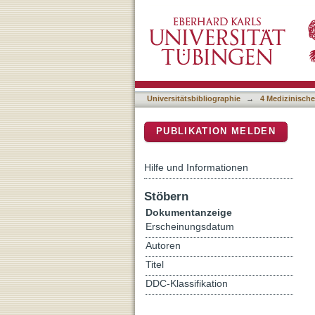
Genetic insights on host a
DSpace Repositorium (Manakin b
Universitätsbibliographie
→
4 Medizinische
PUBLIKATION MELDEN
Hilfe und Informationen
Stöbern
Dokumentanzeige
Erscheinungsdatum
Autoren
Titel
DDC-Klassifikation