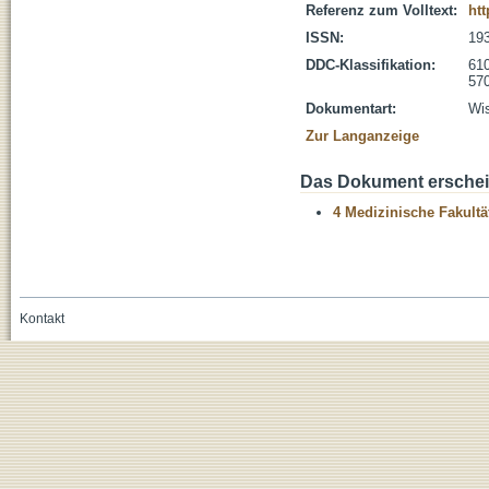
Referenz zum Volltext:
htt
ISSN:
19
DDC-Klassifikation:
610
570
Dokumentart:
Wis
Zur Langanzeige
Das Dokument erschein
4 Medizinische Fakultä
Kontakt