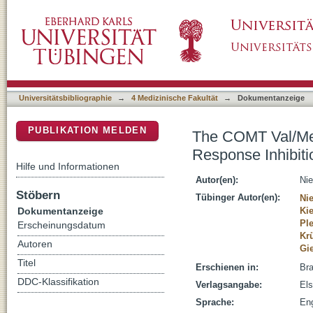
The COMT Val/Met Polymorphism Modulates E
DSpace Repositorium (Manakin basiert)
Universitätsbibliographie
→
4 Medizinische Fakultät
→
Dokumentanzeige
PUBLIKATION MELDEN
The COMT Val/Met
Response Inhibiti
Hilfe und Informationen
Autor(en):
Nie
Stöbern
Tübinger Autor(en):
Ni
Dokumentanzeige
Kie
Ple
Erscheinungsdatum
Kr
Autoren
Gie
Titel
Erschienen in:
Bra
DDC-Klassifikation
Verlagsangabe:
Els
Sprache:
Eng