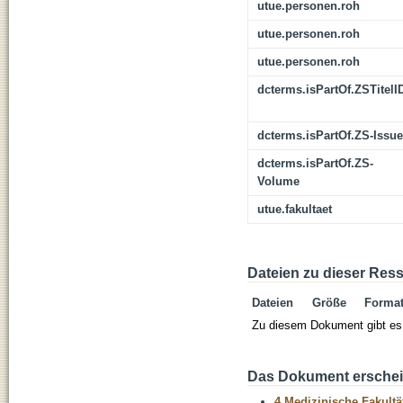
utue.personen.roh
utue.personen.roh
utue.personen.roh
dcterms.isPartOf.ZSTitelI
dcterms.isPartOf.ZS-Issue
dcterms.isPartOf.ZS-
Volume
utue.fakultaet
Dateien zu dieser Res
Dateien
Größe
Forma
Zu diesem Dokument gibt es 
Das Dokument erschein
4 Medizinische Fakultä