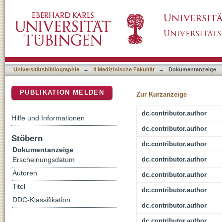
IL-4 abrogates T(H)17 cell-mediated inflammat
DSpace Repositorium (Manakin basiert)
presenting cells
Universitätsbibliographie
→
4 Medizinische Fakultät
→
Dokumentanzeige
PUBLIKATION MELDEN
Zur Kurzanzeige
dc.contributor.author
Hilfe und Informationen
dc.contributor.author
Stöbern
dc.contributor.author
Dokumentanzeige
dc.contributor.author
Erscheinungsdatum
Autoren
dc.contributor.author
Titel
dc.contributor.author
DDC-Klassifikation
dc.contributor.author
dc.contributor.author