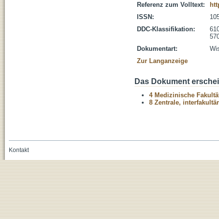
Referenz zum Volltext:
htt
ISSN:
10
DDC-Klassifikation:
610
570
Dokumentart:
Wis
Zur Langanzeige
Das Dokument erschein
4 Medizinische Fakultä
8 Zentrale, interfakult
Kontakt