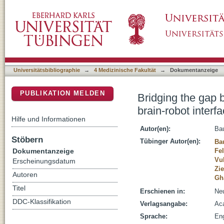
Bridging the gap between motor imagery and m
DSpace Repositorium (Manakin basiert)
Universitätsbibliographie
→
4 Medizinische Fakultät
→
Dokumentanzeige
PUBLIKATION MELDEN
Bridging the gap 
brain-robot interf
Hilfe und Informationen
Autor(en):
Bau
Stöbern
Tübinger Autor(en):
Ba
Dokumentanzeige
Fe
Vu
Erscheinungsdatum
Zi
Autoren
Gh
Titel
Erschienen in:
Neu
DDC-Klassifikation
Verlagsangabe:
Aca
Sprache:
Eng