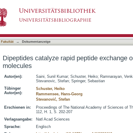
d peptide exchange on MHC class I molecules
asiert)
 Fakultät
→
Dokumentanzeige
Dipeptides catalyze rapid peptide exchange 
molecules
Autor(en):
Saini, Sunil Kumar
;
Schuster, Heiko
;
Ramnarayan, Venk
Stevanovic, Stefan
;
Springer, Sebastian
Tübinger
Schuster, Heiko
Autor(en):
Rammensee, Hans-Georg
Stevanović, Stefan
Erschienen in:
Proceedings of The National Academy of Sciences of Th
112, H. 1, S. 202-207
Verlagsangabe:
Natl Acad Sciences
Sprache:
Englisch