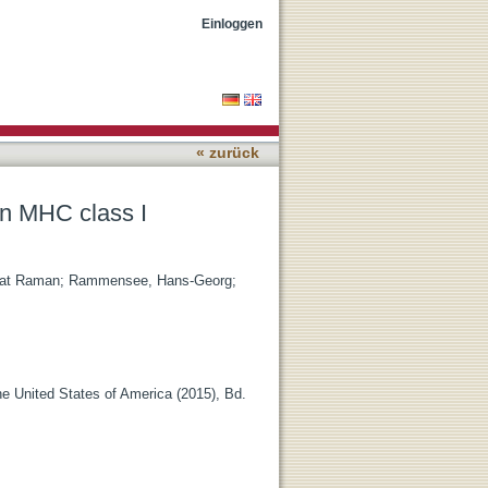
Einloggen
« zurück
on MHC class I
at Raman
;
Rammensee, Hans-Georg
;
e United States of America (2015), Bd.