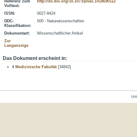
Referenz zum
http://dx.doi.org/10.1073/pnas.1418690112
Volltext:
ISSN:
0027-8424
DDC-
500 - Naturwissenschaften
Klassifikation:
Dokumentart:
Wissenschaftlicher Artikel
Zur
Langanzeige
Das Dokument erscheint in:
4 Medizinische Fakultät
[34842]
Uni