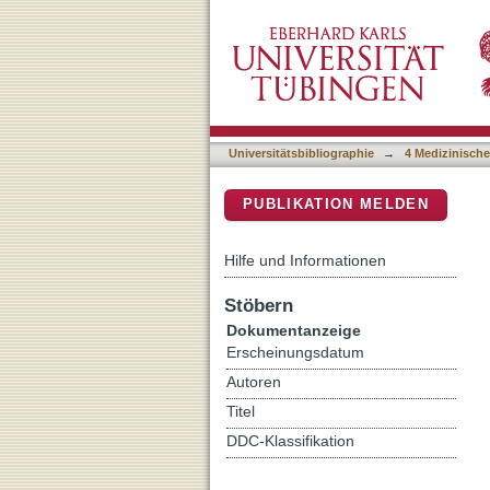
Dipeptides catalyze rapi
DSpace Repositorium (Manakin b
Universitätsbibliographie
→
4 Medizinische
PUBLIKATION MELDEN
Hilfe und Informationen
Stöbern
Dokumentanzeige
Erscheinungsdatum
Autoren
Titel
DDC-Klassifikation