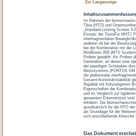
Zur Langanzeige
Inhaltszusammenfassun
Im Rahmen der biomechanisch
Tibia (HTO) und Osteosynthes
„Standard-Locking Screws 5.
Einsatz der TomoFix MHT Pl
interfragmentären Beweglichke
anderen ob bei der Besetzung
bei der Kombination mit der 
MiniBionix 858 (MTS Systems 
Proben gewählt. Als Proben 
Generation, an denen eine o
der jeweiligen Schrauben durc
Messsystems (PONTOS GM 5) 
die plattennahe interfragment
Gesamt-Konstruktstabilität gl
Rigidität mit frühzeitigerem 
Eigenschaften der Kombination
und im Vergleich zur rigidere
genannten Erkenntnisse sind
erklären. Die biomechanische
grundsätzlich für die HTO de
als Grundlage für die Weitere
sich anschließende klinische 
Das Dokument erschein