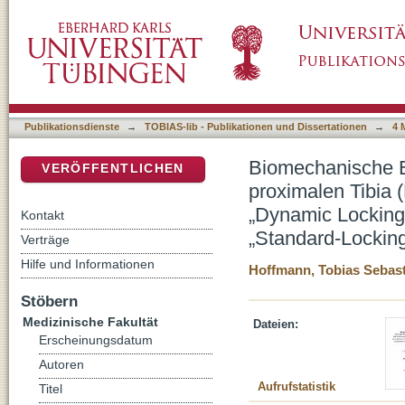
Biomechanische Eigenschaften nach „open w
DSpace Repositorium (Manakin basiert)
Osteosynthese mittels Plattenfixateur mit „
Besetzung mit „Standard-Locking Screws 5
Publikationsdienste
→
TOBIAS-lib - Publikationen und Dissertationen
→
4 
Biomechanische E
VERÖFFENTLICHEN
proximalen Tibia 
„Dynamic Locking
Kontakt
„Standard-Lockin
Verträge
Hilfe und Informationen
Hoffmann, Tobias Sebas
Stöbern
Medizinische Fakultät
Dateien:
Erscheinungsdatum
Autoren
Aufrufstatistik
Titel