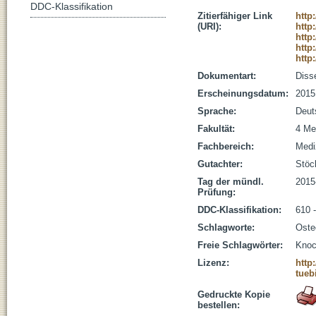
DDC-Klassifikation
Zitierfähiger Link
http
(URI):
http
http
http
http
Dokumentart:
Disse
Erscheinungsdatum:
2015
Sprache:
Deut
Fakultät:
4 Me
Fachbereich:
Medi
Gutachter:
Stöck
Tag der mündl.
2015
Prüfung:
DDC-Klassifikation:
610 
Schlagworte:
Oste
Freie Schlagwörter:
Knoc
Lizenz:
http
tueb
Gedruckte Kopie
bestellen: