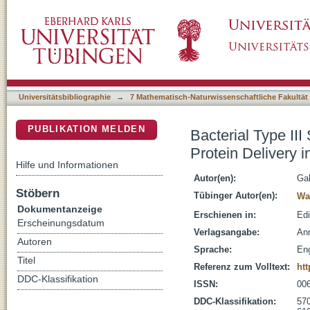
Bacterial Type III Secretion Systems: Specia
DSpace Repositorium (Manakin basiert)
Cells
Universitätsbibliographie
→
7 Mathematisch-Naturwissenschaftliche Fakultät
PUBLIKATION MELDEN
Bacterial Type II
Protein Delivery i
Hilfe und Informationen
Autor(en):
Gal
Stöbern
Tübinger Autor(en):
Wa
Dokumentanzeige
Erschienen in:
Edi
Erscheinungsdatum
Verlagsangabe:
An
Autoren
Sprache:
Eng
Titel
Referenz zum Volltext:
htt
DDC-Klassifikation
ISSN:
00
DDC-Klassifikation:
570