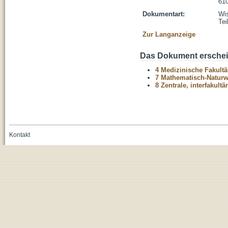
610
Dokumentart:
Wis
Tei
Zur Langanzeige
Das Dokument erschein
4 Medizinische Fakultä
7 Mathematisch-Naturwi
8 Zentrale, interfakult
Kontakt