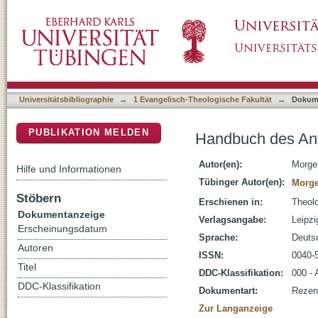
Handbuch des Antisemitismus [Rezension]
DSpace Repositorium (Manakin basiert)
Universitätsbibliographie
→
1 Evangelisch-Theologische Fakultät
→
Dokum
PUBLIKATION MELDEN
Handbuch des Ant
Autor(en):
Morge
Hilfe und Informationen
Tübinger Autor(en):
Morge
Stöbern
Erschienen in:
Theolo
Dokumentanzeige
Verlagsangabe:
Leipzi
Erscheinungsdatum
Sprache:
Deuts
Autoren
ISSN:
0040-
Titel
DDC-Klassifikation:
000 - 
DDC-Klassifikation
Dokumentart:
Rezen
Zur Langanzeige