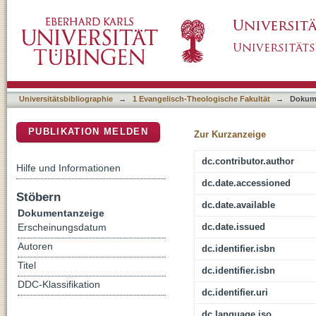
Der Jüdische Krieg und kleinere Schriften :
DSpace Repositorium (Manakin basiert)
recognovit Benedictus Niese (editio minor), 
Universitätsbibliographie
→
1 Evangelisch-Theologische Fakultät
→
Dokum
PUBLIKATION MELDEN
Zur Kurzanzeige
dc.contributor.author
Hilfe und Informationen
dc.date.accessioned
Stöbern
dc.date.available
Dokumentanzeige
dc.date.issued
Erscheinungsdatum
Autoren
dc.identifier.isbn
Titel
dc.identifier.isbn
DDC-Klassifikation
dc.identifier.uri
dc.language.iso