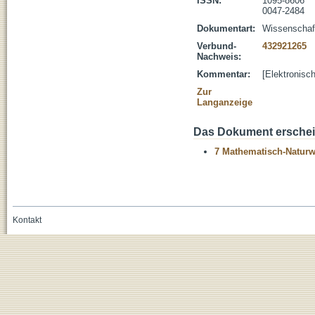
ISSN:
1095-8606
0047-2484
Dokumentart:
Wissenschaftl
Verbund-
432921265
Nachweis:
Kommentar:
[Elektronisc
Zur
Langanzeige
Das Dokument erschein
7 Mathematisch-Naturwi
Kontakt