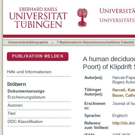
A human deciduous molar from the Middle Sto
DSpace Repositorium (Manakin basiert)
Africa
Universitätsbibliographie
→
7 Mathematisch-Naturwissenschaftliche Fakultät
PUBLIKATION MELDEN
A human deciduou
Poort) of Klipdrift
Hilfe und Informationen
Autor(en):
Harvati-Papa
Rogers Acke
Stöbern
Tübinger
Harvati, Kat
Dokumentanzeige
Autor(en):
Bauer, Cath
Erscheinungsdatum
Erschienen
Journal of h
Autoren
in:
Titel
Sprache:
Englisch
DDC-Klassifikation
Referenz
http://dx.do
zum Volltext: