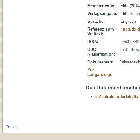
Erschienen in:
Elife (2014
Verlagsangabe:
Elife Scie
Sprache:
Englisch
Referenz zum
http://dx.
Volltext:
ISSN:
2050-084X
DDC-
570 - Biow
Klassifikation:
Dokumentart:
Wissenscha
Zur
Langanzeige
Das Dokument erschein
8 Zentrale, interfakult
Kontakt