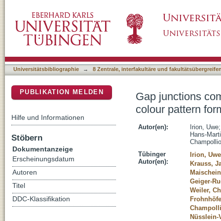
Gap junctions composed of connexins 41.8 and
DSpace Repositorium (Manakin basiert)
zebrafish
Universitätsbibliographie
→
8 Zentrale, interfakultäre und fakultätsübergreif
PUBLIKATION MELDEN
Gap junctions com
colour pattern for
Hilfe und Informationen
Autor(en):
Irion, Uwe
Hans-Mart
Stöbern
Champolli
Dokumentanzeige
Tübinger
Irion, Uwe
Erscheinungsdatum
Autor(en):
Krauss, J
Autoren
Maischein
Geiger-Ru
Titel
Weiler, Ch
DDC-Klassifikation
Frohnhöfe
Champolli
Nüsslein-