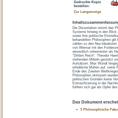
Gedruckte Kopie
bestellen:
Zur Langanzeige
Inhaltszusammenfassun
Die Dissertation nimmt das Ph
Systeme hinweg in den Blick.
sowie ihre politische Einstel
behandelten Philosophen gil
zählen zu den Neu-Idealisten
von Weimar mit den Forderung
wesentlich vehementer als Ha
"Dritten Reich". Theodor Hae
stehenden Mitteln gestützt und
Aufsätzen. Max Wundt hingege
erhebliche Mühen auf, seine 
Ende des Zweiten Weltkriege
Philosophen oktroyiert wurden
politischen Gründen keine Ven
Entnazifizierung in der Nachk
fühlten sich gar als Opfer d
Das Dokument erschein
5 Philosophische Fakul