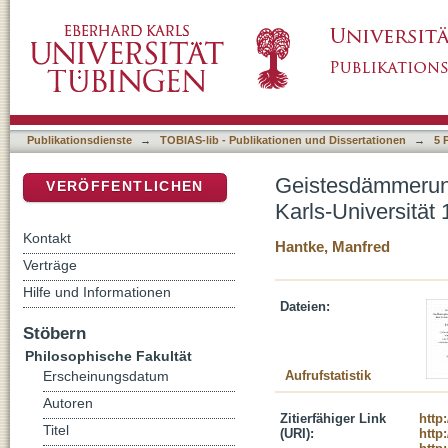
Geistesdämmerung. Das philosophische Semin
DSpace Repositorium (Manakin basiert)
Publikationsdienste
→
TOBIAS-lib - Publikationen und Dissertationen
→
5 
Geistesdämmerung
VERÖFFENTLICHEN
Karls-Universität
Kontakt
Hantke, Manfred
Verträge
Hilfe und Informationen
Dateien:
Stöbern
Philosophische Fakultät
Aufrufstatistik
Erscheinungsdatum
Autoren
Zitierfähiger Link
http
Titel
(URI):
http