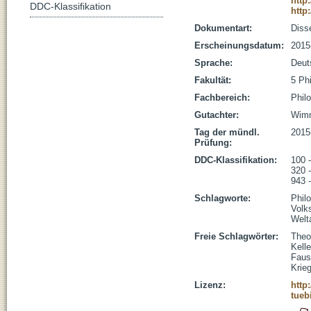
http
DDC-Klassifikation
http
Dokumentart:
Disse
Erscheinungsdatum:
2015
Sprache:
Deut
Fakultät:
5 Ph
Fachbereich:
Phil
Gutachter:
Wimm
Tag der mündl.
2015
Prüfung:
DDC-Klassifikation:
100 
320 -
943 
Schlagworte:
Philo
Volk
Welt
Freie Schlagwörter:
Theo
Kelle
Faus
Krie
Lizenz:
http
tueb