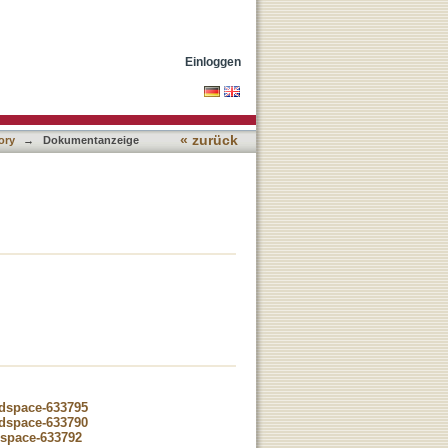
Einloggen
« zurück
ory
→
Dokumentanzeige
-dspace-633795
-dspace-633790
dspace-633792