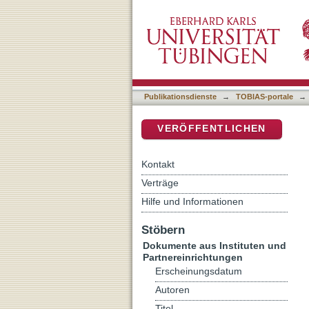
Migrationsbericht
DSpace Repositorium (Manakin b
Publikationsdienste
→
TOBIAS-portale
→
VERÖFFENTLICHEN
Kontakt
Verträge
Hilfe und Informationen
Stöbern
Dokumente aus Instituten und
Partnereinrichtungen
Erscheinungsdatum
Autoren
Titel