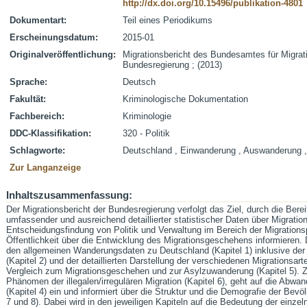
http://dx.doi.org/10.15496/publikation-4801
Dokumentart:
Teil eines Periodikums
Erscheinungsdatum:
2015-01
Originalveröffentlichung:
Migrationsbericht des Bundesamtes für Migrati
Bundesregierung ; (2013)
Sprache:
Deutsch
Fakultät:
Kriminologische Dokumentation
Fachbereich:
Kriminologie
DDC-Klassifikation:
320 - Politik
Schlagworte:
Deutschland , Einwanderung , Auswanderung , 
Zur Langanzeige
Inhaltszusammenfassung:
Der Migrationsbericht der Bundesregierung verfolgt das Ziel, durch die Bereit
umfassender und ausreichend detaillierter statistischer Daten über Migratio
Entscheidungsfindung von Politik und Verwaltung im Bereich der Migrationsp
Öffentlichkeit über die Entwicklung des Migrationsgeschehens informieren. 
den allgemeinen Wanderungsdaten zu Deutschland (Kapitel 1) inklusive de
(Kapitel 2) und der detaillierten Darstellung der verschiedenen Migrationsart
Vergleich zum Migrationsgeschehen und zur Asylzuwanderung (Kapitel 5). Z
Phänomen der illegalen/irregulären Migration (Kapitel 6), geht auf die Ab
(Kapitel 4) ein und informiert über die Struktur und die Demografie der Bevö
7 und 8). Dabei wird in den jeweiligen Kapiteln auf die Bedeutung der einzel