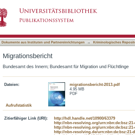
asiert)
Dokumente aus Instituten und Partnereinrichtungen
→
Kriminologisches Reposit
Migrationsbericht
Bundesamt des Innern; Bundesamt für Migration und Flüchtlinge
Dateien:
migrationsbericht-2013.pdf
4.95 MB
PDF
Aufrufstatistik
Zitierfähiger Link (URI):
http://hdl.handle.net/10900/63379
http://nbn-resolving.org/urn:nbn:de:bsz:21
http://nbn-resolving.org/urn:nbn:de:bsz:21
http://nbn-resolving.de/urn:nbn:de:bsz:21-