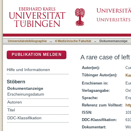
A rare case of left ventricular non-compaction
DSpace Repositorium (Manakin basiert)
Universitätsbibliographie
→
4 Medizinische Fakultät
→
Dokumentanzeige
PUBLIKATION MELDEN
A rare case of lef
Autor(en):
Cur
Hilfe und Informationen
Tübinger Autor(en):
Ka
Stöbern
Erschienen in:
Eur
Dokumentanzeige
Verlagsangabe:
Oxf
Erscheinungsdatum
Sprache:
Eng
Autoren
Referenz zum Volltext:
htt
Titel
ISSN:
10
DDC-Klassifikation
DDC-Klassifikation:
610
Dokumentart:
Wis