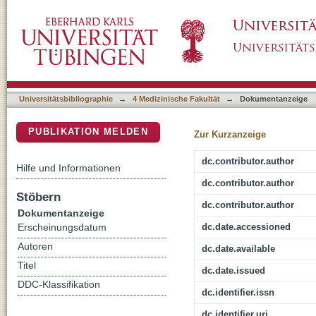
Benchmarking in der Patientenversorgung in
DSpace Repositorium (Manakin basiert)
Perspektiven
Universitätsbibliographie
→
4 Medizinische Fakultät
→
Dokumentanzeige
PUBLIKATION MELDEN
Zur Kurzanzeige
dc.contributor.author
Hilfe und Informationen
dc.contributor.author
Stöbern
dc.contributor.author
Dokumentanzeige
dc.date.accessioned
Erscheinungsdatum
Autoren
dc.date.available
Titel
dc.date.issued
DDC-Klassifikation
dc.identifier.issn
dc.identifier.uri