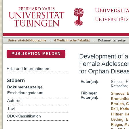
Development of a Provisional Model to Impro
DSpace Repositorium (Manakin basiert)
Rare Genital Malformation as an Example fo
Universitätsbibliographie
→
4 Medizinische Fakultät
→
Dokumentanzeige
PUBLIKATION MELDEN
Development of a 
Female Adolescen
Hilfe und Informationen
for Orphan Disea
Stöbern
Autor(en):
Simoes, El
Katharina
;
Dokumentanzeige
Erscheinungsdatum
Tübinger
Simoes, E
Autor(en):
Kronentha
Autoren
Emrich, C
Titel
Rall, Kath
Hiltner, H
DDC-Klassifikation
Ueding, E
Rieger, M