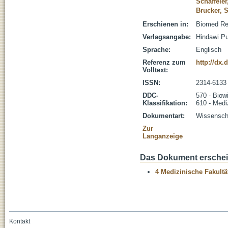
Schäffeler
Brucker, 
Erschienen in:
Biomed Res
Verlagsangabe:
Hindawi Pu
Sprache:
Englisch
Referenz zum
http://dx.
Volltext:
ISSN:
2314-6133
DDC-
570 - Biow
Klassifikation:
610 - Medi
Dokumentart:
Wissenscha
Zur
Langanzeige
Das Dokument erschein
4 Medizinische Fakultä
Kontakt