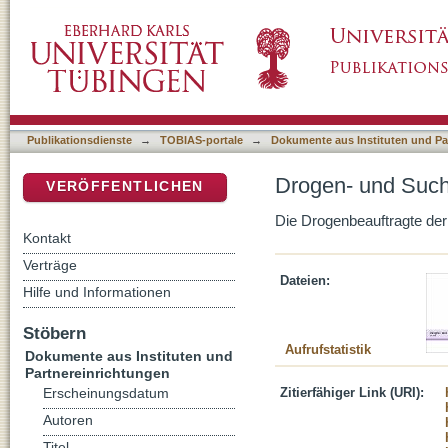
Drogen- und Suchtbericht. Stand: April 2008
DSpace Repositorium (Manakin basiert)
Publikationsdienste
→
TOBIAS-portale
→
Dokumente aus Instituten und Pa
Drogen- und Sucht
VERÖFFENTLICHEN
Die Drogenbeauftragte de
Kontakt
Verträge
Dateien:
Hilfe und Informationen
Stöbern
Aufrufstatistik
Dokumente aus Instituten und
Partnereinrichtungen
Zitierfähiger Link (URI):
Erscheinungsdatum
Autoren
Titel