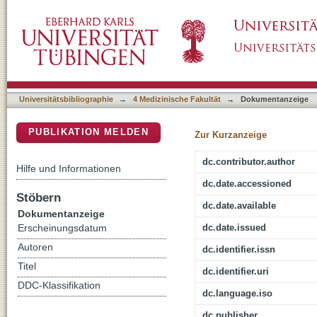
How to improve the concept of individualised a
DSpace Repositorium (Manakin basiert)
is an algorithm the answer?
Universitätsbibliographie
→
4 Medizinische Fakultät
→
Dokumentanzeige
PUBLIKATION MELDEN
Zur Kurzanzeige
dc.contributor.author
Hilfe und Informationen
dc.date.accessioned
Stöbern
dc.date.available
Dokumentanzeige
dc.date.issued
Erscheinungsdatum
Autoren
dc.identifier.issn
Titel
dc.identifier.uri
DDC-Klassifikation
dc.language.iso
dc.publisher