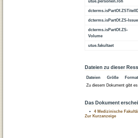
utue.personen.roh
dcterms.isPartOf.ZSTitelI
dcterms.isPartOf.ZS-Issue
dcterms.isPartOf.ZS-
Volume
utue.fakultaet
Dateien zu dieser Res
Dateien
Größe
Forma
Zu diesem Dokument gibt es 
Das Dokument erschein
4 Medizinische Fakultä
Zur Kurzanzeige