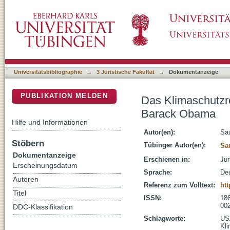
Das Klimaschutzrecht der USA seit dem Amt
DSpace Repositorium (Manakin basiert)
Universitätsbibliographie
→
3 Juristische Fakultät
→
Dokumentanzeige
PUBLIKATION MELDEN
Das Klimaschutzr
Barack Obama
Hilfe und Informationen
Autor(en):
Sau
Stöbern
Tübinger Autor(en):
Sa
Dokumentanzeige
Erschienen in:
Jur
Erscheinungsdatum
Sprache:
De
Autoren
Referenz zum Volltext:
ht
Titel
ISSN:
18
00
DDC-Klassifikation
Schlagworte:
US
Kl