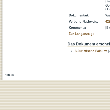
Um
Ge
Onl
Dokumentart:
Wis
Verbund-Nachweis:
42
Kommentar:
[El
Zur Langanzeige
Das Dokument erschein
3 Juristische Fakultät
[
Kontakt