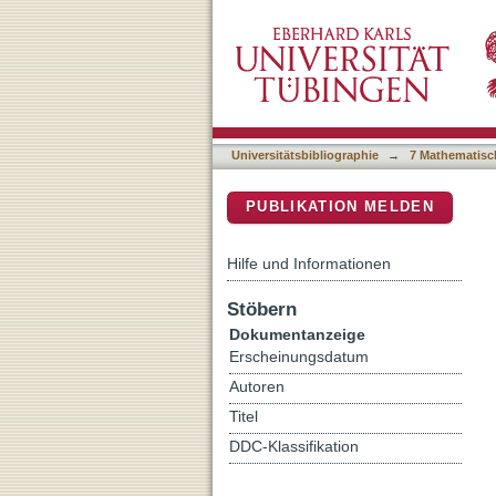
A miniaturized wire trap f
DSpace Repositorium (Manakin b
Universitätsbibliographie
→
7 Mathematisc
PUBLIKATION MELDEN
Hilfe und Informationen
Stöbern
Dokumentanzeige
Erscheinungsdatum
Autoren
Titel
DDC-Klassifikation