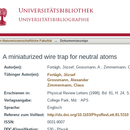
or neutral atoms
asiert)
h-Naturwissenschaftliche Fakultät
→
Dokumentanzeige
A miniaturized wire trap for neutral atoms
Autor(en):
Fortágh, József
;
Grossmann, A.
;
Zimmermann, C
Tübinger Autor(en):
Fortágh, József
Grossmann, Alexander
Zimmermann, Claus
Erschienen in:
Physical Review Letters (1998), Bd. 81, H. 24, S
Verlagsangabe:
College Park, Md. : APS
Sprache:
Englisch
Referenz zum Volltext:
http://dx.doi.org/10.1103/PhysRevLett.81.5310
ISSN:
0031-9007
DDC-Klassifikation:
530 - Physik