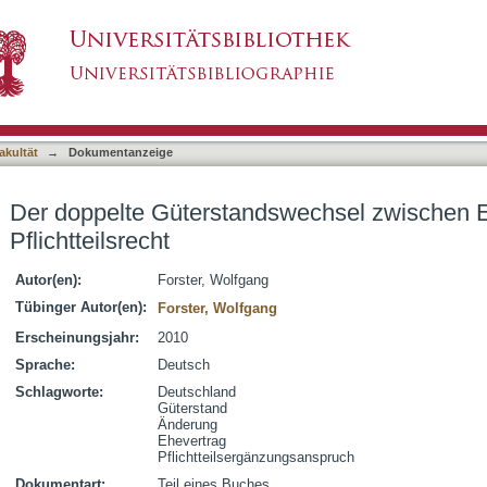
echsel zwischen Ehevertragsfreiheit und Pflich
asiert)
akultät
→
Dokumentanzeige
Der doppelte Güterstandswechsel zwischen Eh
Pflichtteilsrecht
Autor(en):
Forster, Wolfgang
Tübinger Autor(en):
Forster, Wolfgang
Erscheinungsjahr:
2010
Sprache:
Deutsch
Schlagworte:
Deutschland
Güterstand
Änderung
Ehevertrag
Pflichtteilsergänzungsanspruch
Dokumentart:
Teil eines Buches