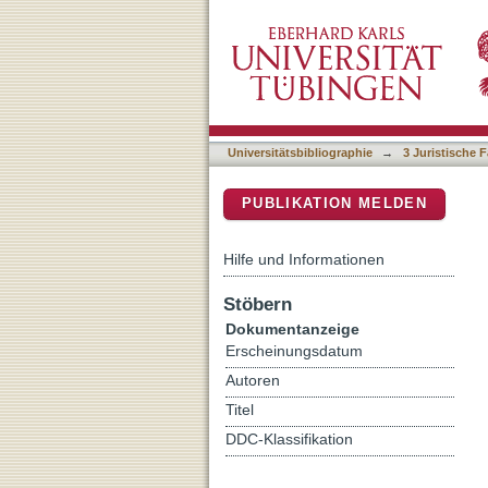
Der doppelte Güterstandsw
DSpace Repositorium (Manakin b
Universitätsbibliographie
→
3 Juristische F
PUBLIKATION MELDEN
Hilfe und Informationen
Stöbern
Dokumentanzeige
Erscheinungsdatum
Autoren
Titel
DDC-Klassifikation