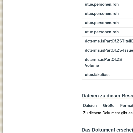
utue.personen.roh
utue.personen.roh
utue.personen.roh
utue.personen.roh
dcterms.isPartOf.ZSTitelI
dcterms.isPartOf.ZS-Issue
dcterms.isPartOf.ZS-
Volume
utue.fakultaet
Dateien zu dieser Res
Dateien
Größe
Forma
Zu diesem Dokument gibt es 
Das Dokument erschein