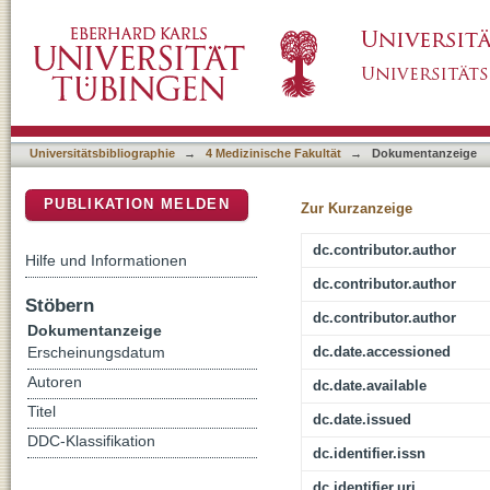
Vibro-EAS: A Proposal for Electroacoustic St
DSpace Repositorium (Manakin basiert)
Universitätsbibliographie
→
4 Medizinische Fakultät
→
Dokumentanzeige
PUBLIKATION MELDEN
Zur Kurzanzeige
dc.contributor.author
Hilfe und Informationen
dc.contributor.author
Stöbern
dc.contributor.author
Dokumentanzeige
dc.date.accessioned
Erscheinungsdatum
Autoren
dc.date.available
Titel
dc.date.issued
DDC-Klassifikation
dc.identifier.issn
dc.identifier.uri