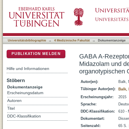
GABA A-Rezeptoren vermitteln unterschiedl
DSpace Repositorium (Manakin basiert)
Hauptmetaboliten 1-OH-Midazolam in organ
Universitätsbibliographie
→
4 Medizinische Fakultät
→
Dokumentanzeige
PUBLIKATION MELDEN
GABA A-Rezeptore
Midazolam und de
Hilfe und Informationen
organotypischen 
Stöbern
Autor(en):
Balk,
Dokumentanzeige
Tübinger Autor(en):
Balk,
Erscheinungsdatum
Erscheinungsjahr:
2015
Autoren
Sprache:
Deuts
Titel
DDC-Klassifikation:
610 - 
DDC-Klassifikation
Dokumentart:
Disser
Seitenzahl:
65 S. :