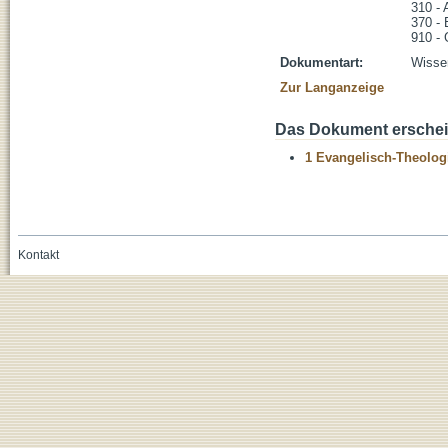
310 - 
370 - 
910 - 
Dokumentart:
Wissen
Zur Langanzeige
Das Dokument erschein
1 Evangelisch-Theolog
Kontakt