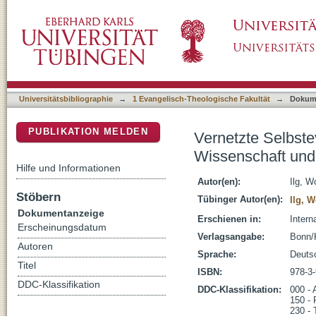
Vernetzte Selbstevaluation von Jugendgruppe
DSpace Repositorium (Manakin basiert)
Universitätsbibliographie
→
1 Evangelisch-Theologische Fakultät
→
Dokum
PUBLIKATION MELDEN
Vernetzte Selbst
Wissenschaft und 
Hilfe und Informationen
Autor(en):
Ilg, W
Stöbern
Tübinger Autor(en):
Ilg, 
Dokumentanzeige
Erschienen in:
Intern
Erscheinungsdatum
Verlagsangabe:
Bonn/
Autoren
Sprache:
Deuts
Titel
ISBN:
978-3
DDC-Klassifikation
DDC-Klassifikation:
000 - 
150 - 
230 - 