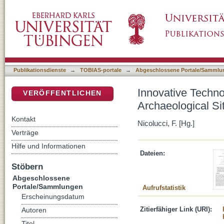
Innovative Technologies for the Investigatio
DSpace Repositorium (Manakin basiert)
Publikationsdienste
→
TOBIAS-portale
→
Abgeschlossene Portale/Sammlu
Innovative Techno
VERÖFFENTLICHEN
Archaeological Si
Kontakt
Nicolucci, F. [Hg.]
Verträge
Hilfe und Informationen
Dateien:
Stöbern
Abgeschlossene
Portale/Sammlungen
Aufrufstatistik
Erscheinungsdatum
Zitierfähiger Link (URI):
Autoren
Titel