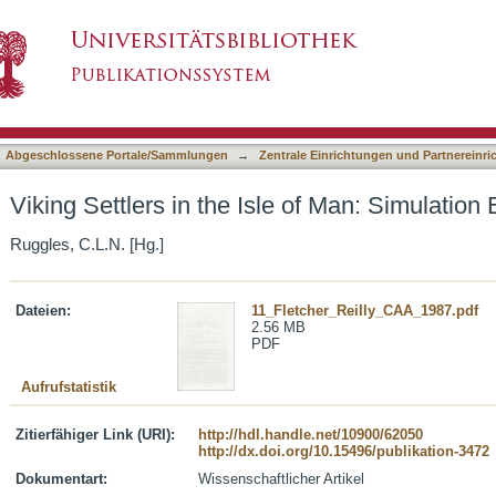
e of Man: Simulation Experiments
asiert)
Abgeschlossene Portale/Sammlungen
→
Zentrale Einrichtungen und Partnereinr
Viking Settlers in the Isle of Man: Simulation
Ruggles, C.L.N. [Hg.]
Dateien:
11_Fletcher_Reilly_CAA_1987.pdf
2.56 MB
PDF
Aufrufstatistik
Zitierfähiger Link (URI):
http://hdl.handle.net/10900/62050
http://dx.doi.org/10.15496/publikation-3472
Dokumentart:
Wissenschaftlicher Artikel