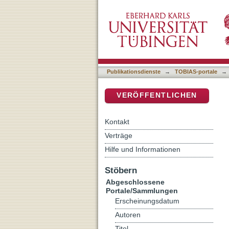
Viking Settlers in the Isl
DSpace Repositorium (Manakin b
Publikationsdienste
→
TOBIAS-portale
→
VERÖFFENTLICHEN
Kontakt
Verträge
Hilfe und Informationen
Stöbern
Abgeschlossene
Portale/Sammlungen
Erscheinungsdatum
Autoren
Titel