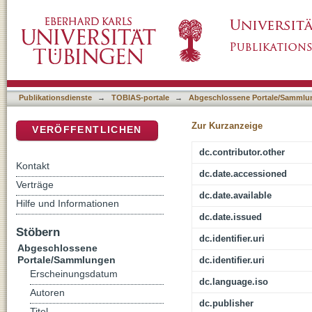
Visualisation and GIS-based Analysis of th
DSpace Repositorium (Manakin basiert)
Publikationsdienste
→
TOBIAS-portale
→
Abgeschlossene Portale/Sammlu
Zur Kurzanzeige
VERÖFFENTLICHEN
dc.contributor.other
Kontakt
dc.date.accessioned
Verträge
dc.date.available
Hilfe und Informationen
dc.date.issued
Stöbern
dc.identifier.uri
Abgeschlossene
Portale/Sammlungen
dc.identifier.uri
Erscheinungsdatum
dc.language.iso
Autoren
dc.publisher
Titel