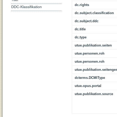
dc.rights
DDC-Klassifikation
dc.subject.classification
dc.subject.ddc
dc.title
dc.type
utue.publikation.seiten
utue.personen.roh
utue.personen.roh
utue.publikation.seitenge
dcterms.DCMIType
utue.opus.portal
utue.publikation.source