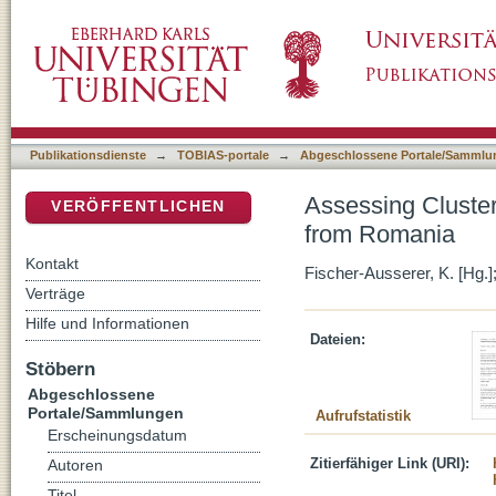
Assessing Cluster Validity in the Study of E
DSpace Repositorium (Manakin basiert)
Publikationsdienste
→
TOBIAS-portale
→
Abgeschlossene Portale/Sammlu
Assessing Cluster 
VERÖFFENTLICHEN
from Romania
Kontakt
Fischer-Ausserer, K. [Hg.];
Verträge
Hilfe und Informationen
Dateien:
Stöbern
Abgeschlossene
Portale/Sammlungen
Aufrufstatistik
Erscheinungsdatum
Zitierfähiger Link (URI):
Autoren
Titel