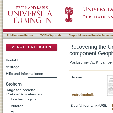
Recovering the Urban Network of Ancient S
DSpace Repositorium (Manakin basiert)
Approaches
Publikationsdienste
→
TOBIAS-portale
→
Abgeschlossene Portale/Sammlu
Recovering the Ur
VERÖFFENTLICHEN
component Geoph
Kontakt
Posluschny, A., K. Lamber
Verträge
Hilfe und Informationen
Dateien:
Stöbern
Abgeschlossene
Portale/Sammlungen
Aufrufstatistik
Erscheinungsdatum
Zitierfähiger Link (URI):
Autoren
Titel