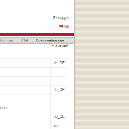
): Integrating Historic
Einloggen
ichtungen
→
CAA
→
Dokumentanzeige
« zurück
de_DE
de_DE
-2525
de_DE
en