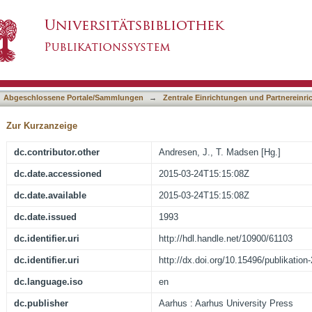
s Groups in the Upper Mississippi Valley (USA
asiert)
hotogrammetric Mapping
Abgeschlossene Portale/Sammlungen
→
Zentrale Einrichtungen und Partnereinr
Zur Kurzanzeige
dc.contributor.other
Andresen, J., T. Madsen [Hg.]
dc.date.accessioned
2015-03-24T15:15:08Z
dc.date.available
2015-03-24T15:15:08Z
dc.date.issued
1993
dc.identifier.uri
http://hdl.handle.net/10900/61103
dc.identifier.uri
http://dx.doi.org/10.15496/publikation
dc.language.iso
en
dc.publisher
Aarhus : Aarhus University Press