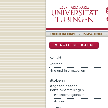
Recreating Vanished Mound
DSpace Repositorium (Manakin b
Documents, CADD, and P
Publikationsdienste
→
TOBIAS-portale
→
VERÖFFENTLICHEN
Kontakt
Verträge
Hilfe und Informationen
Stöbern
Abgeschlossene
Portale/Sammlungen
Erscheinungsdatum
Autoren
Titel