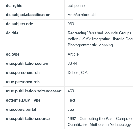
dc.rights
ubt-podno
dc.subject.classification
Archäoinformatik
dc.subject.ddc
930
dc.title
Recreating Vanished Mounds Groups i
Valley (USA): Integrating Historic D
Photogrammetric Mapping
dc.type
Article
utue.publikation.seiten
33-44
utue.personen.roh
Dobbs, C.A.
utue.personen.roh
utue.publikation.seitengesamt
469
dcterms.DCMIType
Text
utue.opus.portal
caa
utue.publikation.source
1992 - Computing the Past. Computer
Quantitative Methods in Archaeology