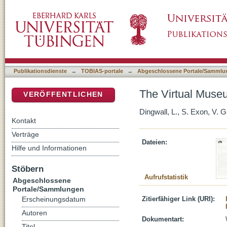
The Virtual Museum - Who Needs It?
DSpace Repositorium (Manakin basiert)
Publikationsdienste
→
TOBIAS-portale
→
Abgeschlossene Portale/Sammlu
The Virtual Muse
VERÖFFENTLICHEN
Dingwall, L., S. Exon, V. Ga
Kontakt
Verträge
Dateien:
Hilfe und Informationen
Stöbern
Aufrufstatistik
Abgeschlossene
Portale/Sammlungen
Zitierfähiger Link (URI):
Erscheinungsdatum
Autoren
Dokumentart:
Titel