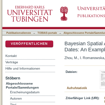
Bayesian Spatial Analysis of Archaeologica
DSpace Repositorium (Manakin basiert)
Finland 4000-3500 cal BC
Publikationsdienste
→
TOBIAS-portale
→
Abgeschlossene Portale/Sammlu
Bayesian Spatial 
VERÖFFENTLICHEN
Dates: An Exampl
Kontakt
Zhou, M., I. Romanowska, 
Verträge
Hilfe und Informationen
Dateien:
Stöbern
Abgeschlossene
Portale/Sammlungen
Aufrufstatistik
Erscheinungsdatum
Zitierfähiger Link (URI):
Autoren
Titel