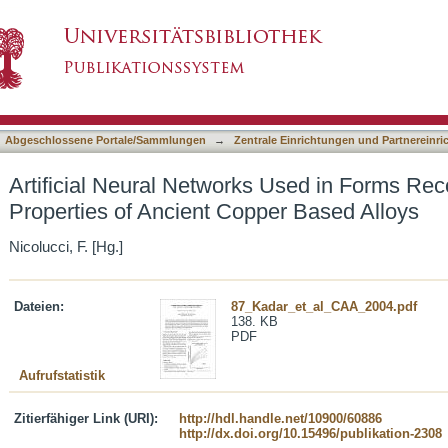
s Used in Forms Recognition of the Properties 
asiert)
Abgeschlossene Portale/Sammlungen
→
Zentrale Einrichtungen und Partnereinr
Artificial Neural Networks Used in Forms Reco
Properties of Ancient Copper Based Alloys
Nicolucci, F. [Hg.]
Dateien:
87_Kadar_et_al_CAA_2004.pdf
138. KB
PDF
Aufrufstatistik
Zitierfähiger Link (URI):
http://hdl.handle.net/10900/60886
http://dx.doi.org/10.15496/publikation-2308