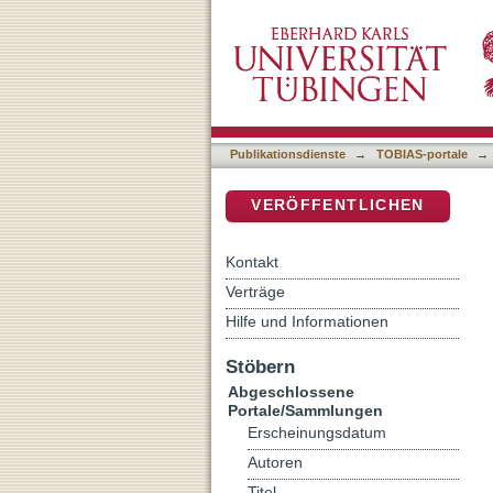
Artificial Neural Network
DSpace Repositorium (Manakin b
Alloys
Publikationsdienste
→
TOBIAS-portale
→
VERÖFFENTLICHEN
Kontakt
Verträge
Hilfe und Informationen
Stöbern
Abgeschlossene
Portale/Sammlungen
Erscheinungsdatum
Autoren
Titel