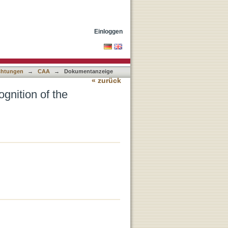
of Ancient Copper Based
Einloggen
ichtungen
→
CAA
→
Dokumentanzeige
« zurück
gnition of the