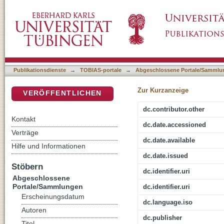
Process Modelling for Humanities: Tracing a
DSpace Repositorium (Manakin basiert)
Publikationsdienste
→
TOBIAS-portale
→
Abgeschlossene Portale/Sammlu
Zur Kurzanzeige
VERÖFFENTLICHEN
dc.contributor.other
Kontakt
dc.date.accessioned
Verträge
dc.date.available
Hilfe und Informationen
dc.date.issued
Stöbern
dc.identifier.uri
Abgeschlossene
Portale/Sammlungen
dc.identifier.uri
Erscheinungsdatum
dc.language.iso
Autoren
dc.publisher
Titel