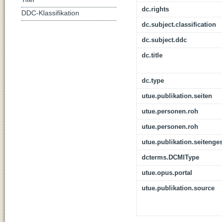
dc.rights
DDC-Klassifikation
dc.subject.classification
dc.subject.ddc
dc.title
dc.type
utue.publikation.seiten
utue.personen.roh
utue.personen.roh
utue.publikation.seitenge
dcterms.DCMIType
utue.opus.portal
utue.publikation.source