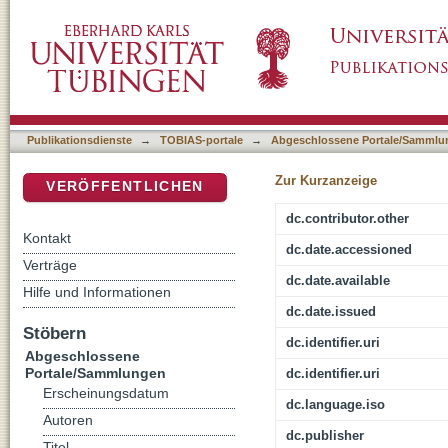
Variable Selection in Archaeometry: the Stat
DSpace Repositorium (Manakin basiert)
Publikationsdienste
→
TOBIAS-portale
→
Abgeschlossene Portale/Sammlu
Zur Kurzanzeige
VERÖFFENTLICHEN
dc.contributor.other
Kontakt
dc.date.accessioned
Verträge
dc.date.available
Hilfe und Informationen
dc.date.issued
Stöbern
dc.identifier.uri
Abgeschlossene
Portale/Sammlungen
dc.identifier.uri
Erscheinungsdatum
dc.language.iso
Autoren
dc.publisher
Titel