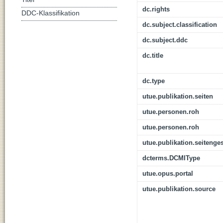
dc.rights
DDC-Klassifikation
dc.subject.classification
dc.subject.ddc
dc.title
dc.type
utue.publikation.seiten
utue.personen.roh
utue.personen.roh
utue.publikation.seitenge
dcterms.DCMIType
utue.opus.portal
utue.publikation.source