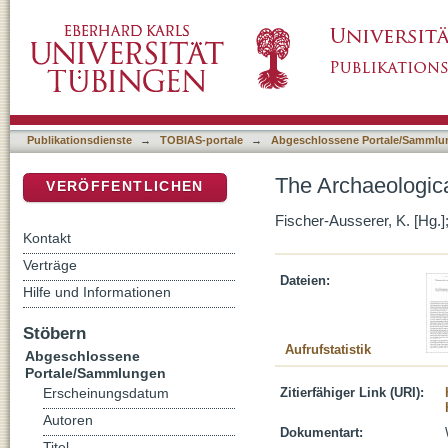
The Archaeological Prospection in the Nort
DSpace Repositorium (Manakin basiert)
Publikationsdienste
→
TOBIAS-portale
→
Abgeschlossene Portale/Sammlu
The Archaeologic
VERÖFFENTLICHEN
Fischer-Ausserer, K. [Hg.];
Kontakt
Verträge
Dateien:
Hilfe und Informationen
Stöbern
Aufrufstatistik
Abgeschlossene
Portale/Sammlungen
Zitierfähiger Link (URI):
Erscheinungsdatum
Autoren
Dokumentart:
Titel