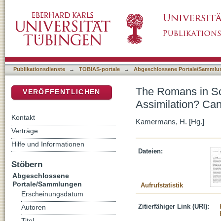
The Romans in Southwestern Spain: Total Co
DSpace Repositorium (Manakin basiert)
Publikationsdienste
→
TOBIAS-portale
→
Abgeschlossene Portale/Sammlu
The Romans in Sou
VERÖFFENTLICHEN
Assimilation? Ca
Kontakt
Kamermans, H. [Hg.]
Verträge
Hilfe und Informationen
Dateien:
Stöbern
Abgeschlossene
Portale/Sammlungen
Aufrufstatistik
Erscheinungsdatum
Zitierfähiger Link (URI):
Autoren
Titel