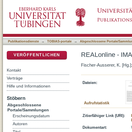
REALonline - IMAREAL's Digital Image-Serv
DSpace Repositorium (Manakin basiert)
Publikationsdienste
→
TOBIAS-portale
→
Abgeschlossene Portale/Sammlu
REALonline - IMA
VERÖFFENTLICHEN
Fischer-Ausserer, K. [Hg.];
Kontakt
Verträge
Dateien:
Hilfe und Informationen
Stöbern
Aufrufstatistik
Abgeschlossene
Portale/Sammlungen
Zitierfähiger Link (URI):
Erscheinungsdatum
Autoren
Dokumentart:
Titel