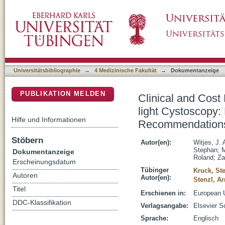
Clinical and Cost Effectiveness of Hexamino
DSpace Repositorium (Manakin basiert)
Review and Updated Expert Recommendati
Universitätsbibliographie
→
4 Medizinische Fakultät
→
Dokumentanzeige
PUBLIKATION MELDEN
Clinical and Cost
light Cystoscopy
Hilfe und Informationen
Recommendation
Stöbern
Autor(en):
Witjes, J. 
Stephan
;
M
Dokumentanzeige
Roland
;
Za
Erscheinungsdatum
Tübinger
Kruck, St
Autoren
Autor(en):
Stenzl, Ar
Titel
Erschienen in:
European U
DDC-Klassifikation
Verlagsangabe:
Elsevier S
Sprache:
Englisch