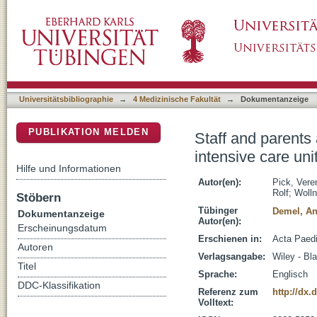
Staff and parents are discriminators for outc
DSpace Repositorium (Manakin basiert)
Universitätsbibliographie
→
4 Medizinische Fakultät
→
Dokumentanzeige
PUBLIKATION MELDEN
Staff and parents 
intensive care uni
Hilfe und Informationen
Autor(en):
Pick, Vere
Rolf
;
Wolln
Stöbern
Tübinger
Demel, An
Dokumentanzeige
Autor(en):
Erscheinungsdatum
Erschienen in:
Acta Paedi
Autoren
Verlagsangabe:
Wiley - Bl
Titel
Sprache:
Englisch
DDC-Klassifikation
Referenz zum
http://dx.
Volltext: