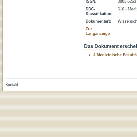
ISSN:
0803-5253
DDC-
610 - Medi
Klassifikation:
Dokumentart:
Wissenscha
Zur
Langanzeige
Das Dokument erschein
4 Medizinische Fakultä
Kontakt