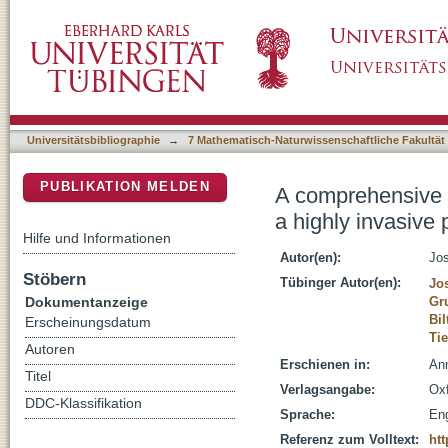
A comprehensive test of evolutionarily increas
DSpace Repositorium (Manakin basiert)
species
Universitätsbibliographie
→
7 Mathematisch-Naturwissenschaftliche Fakultät
PUBLIKATION MELDEN
A comprehensive te
a highly invasive 
Hilfe und Informationen
Autor(en):
Jos
Stöbern
Tübinger Autor(en):
Jos
Dokumentanzeige
Gr
Bil
Erscheinungsdatum
Tie
Autoren
Erschienen in:
Ann
Titel
Verlagsangabe:
Oxf
DDC-Klassifikation
Sprache:
Eng
Referenz zum Volltext:
ht