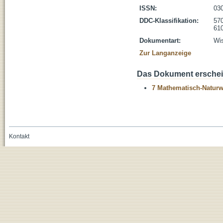
ISSN:
03
DDC-Klassifikation:
570
610
Dokumentart:
Wis
Zur Langanzeige
Das Dokument erschein
7 Mathematisch-Naturwi
Kontakt