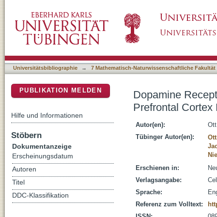
Dopamine Receptors Differentially Enhance 
DSpace Repositorium (Manakin basiert)
Universitätsbibliographie
→
7 Mathematisch-Naturwissenschaftliche Fakultät
PUBLIKATION MELDEN
Dopamine Recepto
Prefrontal Cortex
Hilfe und Informationen
Autor(en):
Ott
Stöbern
Tübinger Autor(en):
Ott
Dokumentanzeige
Ja
Ni
Erscheinungsdatum
Erschienen in:
Neu
Autoren
Verlagsangabe:
Cel
Titel
Sprache:
Eng
DDC-Klassifikation
Referenz zum Volltext:
htt
ISSN:
08