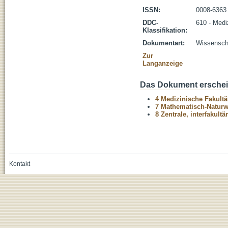
ISSN:
0008-6363
DDC-
610 - Medi
Klassifikation:
Dokumentart:
Wissenscha
Zur
Langanzeige
Das Dokument erschein
4 Medizinische Fakultä
7 Mathematisch-Naturwi
8 Zentrale, interfakult
Kontakt