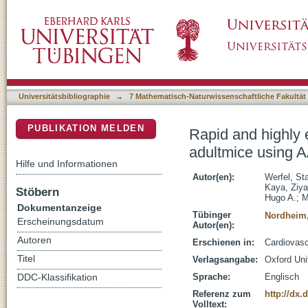
Rapid and highly efficient inducible cardiac
DSpace Repositorium (Manakin basiert)
expression of Cre recombinase
Universitätsbibliographie
→
7 Mathematisch-Naturwissenschaftliche Fakultät
PUBLIKATION MELDEN
Rapid and highly e
adultmice using 
Hilfe und Informationen
Autor(en):
Werfel, St
Kaya, Ziya
Stöbern
Hugo A.
;
M
Dokumentanzeige
Tübinger
Nordheim,
Erscheinungsdatum
Autor(en):
Autoren
Erschienen in:
Cardiovasc
Titel
Verlagsangabe:
Oxford Uni
Sprache:
Englisch
DDC-Klassifikation
Referenz zum
http://dx.
Volltext: