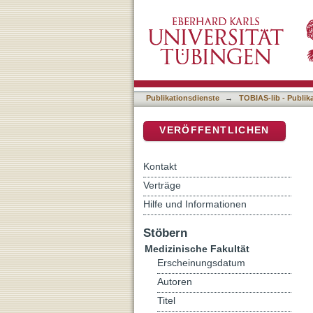
Der Malaria-Impfstoffkan
DSpace Repositorium (Manakin b
im Rahmen einer Phase-I
Publikationsdienste
→
TOBIAS-lib - Publik
VERÖFFENTLICHEN
Kontakt
Verträge
Hilfe und Informationen
Stöbern
Medizinische Fakultät
Erscheinungsdatum
Autoren
Titel