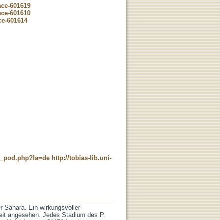
ace-601619
ace-601610
ce-601614
ne_pod.php?la=de
http://tobias-lib.uni-
r Sahara. Ein wirkungsvoller
heit angesehen. Jedes Stadium des P.