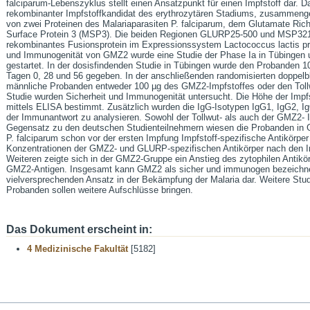
falciparum-Lebenszyklus stellt einen Ansatzpunkt für einen Impfstoff dar. D
rekombinanter Impfstoffkandidat des erythrozytären Stadiums, zusammeng
von zwei Proteinen des Malariaparasiten P. falciparum, dem Glutamate Ri
Surface Protein 3 (MSP3). Die beiden Regionen GLURP25-500 und MSP321
rekombinantes Fusionsprotein im Expressionssystem Lactococcus lactis prod
und Immunogenität von GMZ2 wurde eine Studie der Phase Ia in Tübingen 
gestartet. In der dosisfindenden Studie in Tübingen wurde den Probanden 
Tagen 0, 28 und 56 gegeben. In der anschließenden randomisierten doppelbl
männliche Probanden entweder 100 µg des GMZ2-Impfstoffes oder den Toll
Studie wurden Sicherheit und Immunogenität untersucht. Die Höhe der Impf
mittels ELISA bestimmt. Zusätzlich wurden die IgG-Isotypen IgG1, IgG2, 
der Immunantwort zu analysieren. Sowohl der Tollwut- als auch der GMZ2- I
Gegensatz zu den deutschen Studienteilnehmern wiesen die Probanden in 
P. falciparum schon vor der ersten Impfung Impfstoff-spezifische Antikörpe
Konzentrationen der GMZ2- und GLURP-spezifischen Antikörper nach den
Weiteren zeigte sich in der GMZ2-Gruppe ein Anstieg des zytophilen Anti
GMZ2-Antigen. Insgesamt kann GMZ2 als sicher und immunogen bezeichnet 
vielversprechenden Ansatz in der Bekämpfung der Malaria dar. Weitere Stud
Probanden sollen weitere Aufschlüsse bringen.
Das Dokument erscheint in:
4 Medizinische Fakultät
[5182]