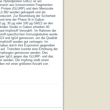
as Hybridprotein GMZ2 ist ein
esetzt aus konservierten Fragmenten
ch Protein (GLURP) und dem Merozoite
2-382 wurden gekoppelt und als
uziert. Zur Beurteilung der Sicherheit
und eine der Phase Ib in Gabun
10 µg, 30 µg oder 100 µg GMZ2 an den
inden Studie in Gabun erhielten 40
wut-Impfstoff Verorab®. Im Rahmen der
stoff-spezifischen Immunglobuline wurde
IgG3 und IgG4 gemessen, um die Qualität
mpfstoff wurden gut vertragen. Im
Gabun durch ihre Exposition gegenüber
r auf. Trotzdem konnte eine Erhöhung der
 Impfungen gemessen werden. Des
körper IgG1 gegen das GLURP- und das
werden. Die Impfung stellt einen
ien mit einer größeren Anzahl von