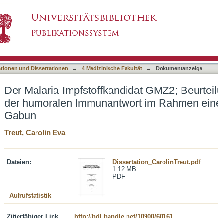
didat GMZ2; Beurteilung der Sicherheit und de
asiert)
b-Studie in Gabun
ationen und Dissertationen
→
4 Medizinische Fakultät
→
Dokumentanzeige
Der Malaria-Impfstoffkandidat GMZ2; Beurteil
der humoralen Immunantwort im Rahmen eine
Gabun
Treut, Carolin Eva
Dateien:
Dissertation_CarolinTreut.pdf
1.12 MB
PDF
Aufrufstatistik
Zitierfähiger Link
http://hdl.handle.net/10900/60161