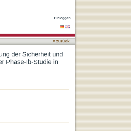
r humoralen Immunantwort
Einloggen
« zurück
ung der Sicherheit und
r Phase-Ib-Studie in