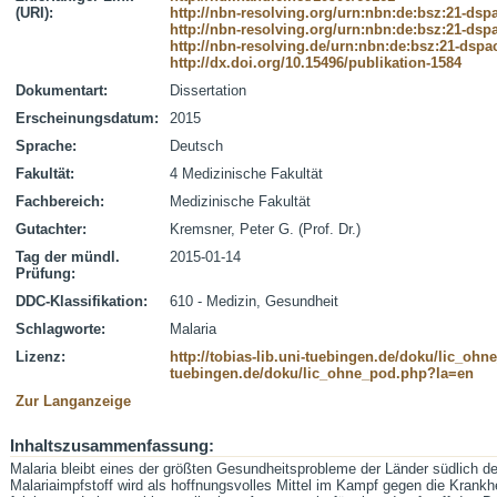
(URI):
http://nbn-resolving.org/urn:nbn:de:bsz:21-dsp
http://nbn-resolving.org/urn:nbn:de:bsz:21-dsp
http://nbn-resolving.de/urn:nbn:de:bsz:21-dspa
http://dx.doi.org/10.15496/publikation-1584
Dokumentart:
Dissertation
Erscheinungsdatum:
2015
Sprache:
Deutsch
Fakultät:
4 Medizinische Fakultät
Fachbereich:
Medizinische Fakultät
Gutachter:
Kremsner, Peter G. (Prof. Dr.)
Tag der mündl.
2015-01-14
Prüfung:
DDC-Klassifikation:
610 - Medizin, Gesundheit
Schlagworte:
Malaria
Lizenz:
http://tobias-lib.uni-tuebingen.de/doku/lic_oh
tuebingen.de/doku/lic_ohne_pod.php?la=en
Zur Langanzeige
Inhaltszusammenfassung:
Malaria bleibt eines der größten Gesundheitsprobleme der Länder südlich de
Malariaimpfstoff wird als hoffnungsvolles Mittel im Kampf gegen die Krank