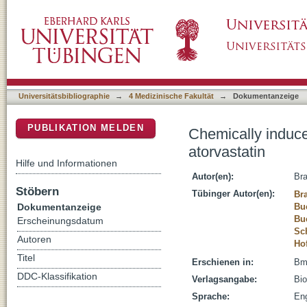
Chemically induced mouse liver tumors are res
DSpace Repositorium (Manakin basiert)
Universitätsbibliographie
→
4 Medizinische Fakultät
→
Dokumentanzeige
PUBLIKATION MELDEN
Chemically induce
atorvastatin
Hilfe und Informationen
Autor(en):
Bra
Stöbern
Tübinger Autor(en):
Br
Dokumentanzeige
Buc
Bu
Erscheinungsdatum
Sc
Autoren
Ho
Titel
Erschienen in:
Bmc
DDC-Klassifikation
Verlagsangabe:
Bio
Sprache:
Eng