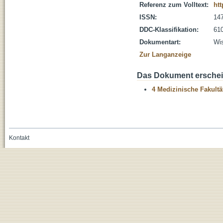
Referenz zum Volltext:
htt
ISSN:
14
DDC-Klassifikation:
610
Dokumentart:
Wis
Zur Langanzeige
Das Dokument erschein
4 Medizinische Fakultä
Kontakt