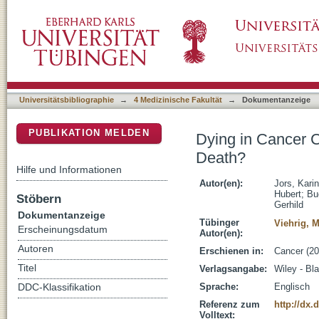
Dying in Cancer Centers: Do the Circumstanc
DSpace Repositorium (Manakin basiert)
Universitätsbibliographie
→
4 Medizinische Fakultät
→
Dokumentanzeige
PUBLIKATION MELDEN
Dying in Cancer C
Death?
Hilfe und Informationen
Autor(en):
Jors, Karin
Hubert
;
Bu
Stöbern
Gerhild
Dokumentanzeige
Tübinger
Viehrig, 
Erscheinungsdatum
Autor(en):
Autoren
Erschienen in:
Cancer (20
Titel
Verlagsangabe:
Wiley - Bl
Sprache:
Englisch
DDC-Klassifikation
Referenz zum
http://dx.
Volltext: