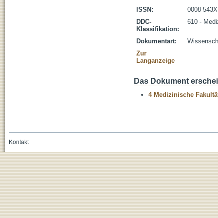
ISSN:
0008-543X
DDC-
610 - Medi
Klassifikation:
Dokumentart:
Wissenscha
Zur
Langanzeige
Das Dokument erschein
4 Medizinische Fakultä
Kontakt