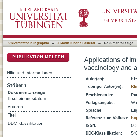
Applications of immunochemistry in human he
DSpace Repositorium (Manakin basiert)
Universitätsbibliographie
→
4 Medizinische Fakultät
→
Dokumentanzeige
PUBLIKATION MELDEN
Applications of i
vaccinology and a
Hilfe und Informationen
Autor(en):
Kle
Stöbern
Tübinger Autor(en):
Kle
Dokumentanzeige
Erschienen in:
Pur
Erscheinungsdatum
Verlagsangabe:
Wa
Autoren
Sprache:
Eng
Titel
Referenz zum Volltext:
htt
DDC-Klassifikation
ISSN:
00
DDC-Klassifikation:
54